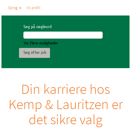
Sprog
Vis profil
Søg på nøgleord
Vis flere muligheder
Din karriere hos
Kemp & Lauritzen er
det sikre valg